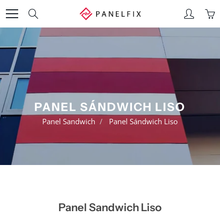
Skip
Search
to
Content
PANEL SÁNDWICH LISO
Panel Sandwich
Panel Sándwich Liso
Panel Sandwich Liso