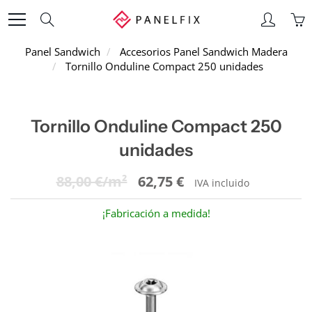
Skip
Search
to
Content
Panel Sandwich
Accesorios Panel Sandwich Madera
Tornillo Onduline Compact 250 unidades
Tornillo Onduline Compact 250
unidades
88,00 €/m²
62,75 €
IVA incluido
¡Fabricación a medida!