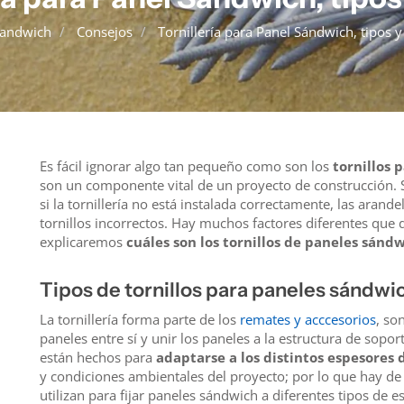
Panel Modular
Sandwich
Consejos
Tornillería para Panel Sándwich, tipos y 
Es fácil ignorar algo tan pequeño como son los
tornillos 
son un componente vital de un proyecto de construcción. 
si la tornillería no está instalada correctamente, las arand
tornillos incorrectos. Hay muchos factores diferentes que d
explicaremos
cuáles son los tornillos de paneles sánd
Tipos de tornillos para paneles sándwi
La tornillería forma parte de los
remates y acccesorios
, so
paneles entre sí y unir los paneles a la estructura de soport
están hechos para
adaptarse a los distintos espesores 
y condiciones ambientales del proyecto; por lo que hay de
utilizan para fijar paneles sándwich a diferentes tipos de e