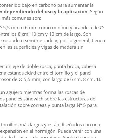
n contenido bajo en carbono para aumentar la
n dependiendo del uso y la aplicación
. Según
los más comunes son:
e ∅ 5,5 mm o 6 mm como mínimo y arandela de ∅
ntre los 8 cm, 10 cm y 13 cm de largo. Son
roscado o semi-roscado y, por lo general, tienen
en las superficies y vigas de madera sin
nen un eje de doble rosca, punta broca, cabeza
a estanqueidad entre el tornillo y el panel
rosor de ∅ 5,5 mm, con largo de 6 cm, 8 cm, 10
un agujero mientras forma las roscas de
los paneles sándwich sobre las estructuras de
stalación sobre correas y punta larga Nº 5 para
e tornillos más largos y están diseñados con una
e expansión en el hormigón. Puede venir con una
ado de las vigas de hormigón. Suelen tener un