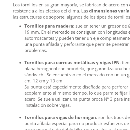
Los tornillos en su gran mayoría, se fabrican de acero co
resistencia a los efectos del clima. Las
dimensiones varía
las estructuras de soporte, algunos de los tipos de tornil
Tornillos para madera
: suelen tener un grosor d
19 mm. En el mercado se consiguen con longitudes e
autorroscantes y pueden tener un eje completamente 
una punta afilada y perforante que permite penetrar 
problemas.
Tornillos para correas metálicas y vigas IPN
: tie
plana hexagonal con arandela, que garantiza una buen
sándwich. Se encuentran en el mercado con un un g
cm, 12 cm y 13 cm
Su punta está especialmente diseñada para perforar 
acoplamiento al mismo tiempo, lo que permite fijar 
acero. Se suele utilizar una punta broca Nº 3 para in
instalación sobre vigas.
Tornillos para vigas de hormigón
: son los tipos d
punta afilada especial para no producir esfuerzos d
rosca normal o de doble hilo, que no afecta al prens