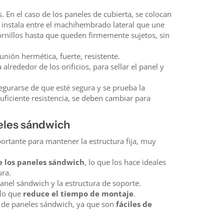
. En el caso de los paneles de cubierta, se colocan
 instala entre el machihembrado lateral que une
tornillos hasta que queden firmemente sujetos, sin
nión hermética, fuerte, resistente.
 alrededor de los orificios, para sellar el panel y
segurarse de que esté segura y se prueba la
n suficiente resistencia, se deben cambiar para
neles sándwich
portante para mantener la estructura fija, muy
e los paneles sándwich
, lo que los hace ideales
ura.
panel sándwich y la estructura de soporte.
 lo que
reduce el tiempo de montaje
.
ón de paneles sándwich, ya que son
fáciles de