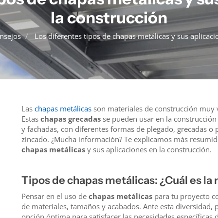
Panel Modular
la construcción
nsejos
Los diferentes tipos de chapas metálicas y sus aplicaci
Las
chapas metálicas
son materiales de construcción muy ve
Estas
chapas grecadas
se pueden usar en la construcción 
y fachadas, con diferentes formas de plegado, grecadas o p
zincado. ¿Mucha información? Te explicamos más resumido
chapas metálicas
y sus aplicaciones en la construcción.
Tipos de chapas metálicas: ¿Cuál es la
Pensar en el uso de
chapas metálicas
para tu proyecto co
de materiales, tamaños y acabados. Ante esta diversidad, p
opción óptima para satisfacer las necesidades específicas d