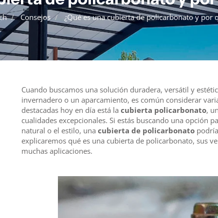
Panel Modular
ch
Consejos
¿Qué es una cubierta de policarbonato y por 
Cuando buscamos una solución duradera, versátil y estética
invernadero o un aparcamiento, es común considerar varia
destacadas hoy en día está la
cubierta policarbonato
, u
cualidades excepcionales. Si estás buscando una opción para
natural o el estilo, una
cubierta de policarbonato
podría
explicaremos qué es una cubierta de policarbonato, sus ven
muchas aplicaciones.